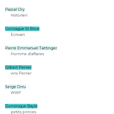
Pascal Ory
Historien
Gonzague St Brice
Ecrivain
Pierre Emmanuel Taittinger
Homme d’affaires
Gilbert Perrier
vins Perrier
Serge Orru
WWF
Dominique Bayle
petits princes