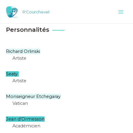
Aller
au
R'Courchevel
Mai
contenu
Men
Personnalités
Richard Orlinski
Artiste
Seaty
Artiste
Monseigneur Etchegaray
Vatican
Jean d’Ormesson
Académicien