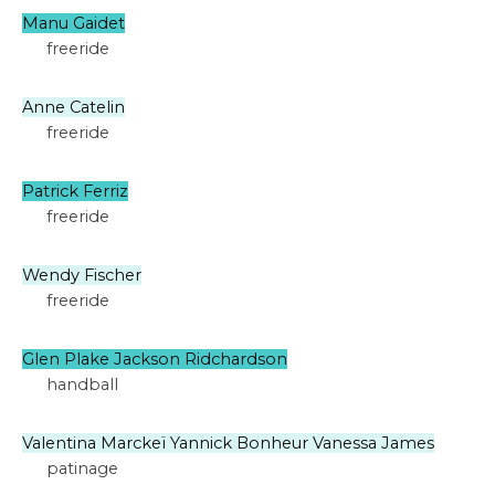
Manu Gaidet
freeride
Anne Catelin
freeride
Patrick Ferriz
freeride
Wendy Fischer
freeride
Glen Plake Jackson Ridchardson
handball
Valentina Marckeï Yannick Bonheur Vanessa James
patinage