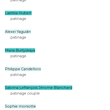
patinage
Laetitia Hubert
patinage
Alexeï Yagudin
patinage
Maria Burtyskaya
patinage
Philippe Candelloro
patinage
Sabrina Lefrançois Jérome Blanchard
patinage couple
Sophie moniotte