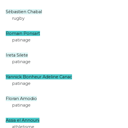
Sébastien Chabal
rugby
Romain Ponsart
patinage
Ireta Silete
patinage
Yannick Bonheur Adeline Canac
patinage
Floran Amodio
patinage
Assia el Announi
athletisme