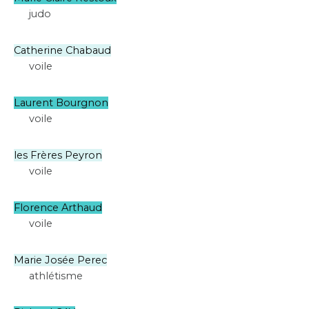
judo
Catherine Chabaud
voile
Laurent Bourgnon
voile
les Frères Peyron
voile
Florence Arthaud
voile
Marie Josée Perec
athlétisme