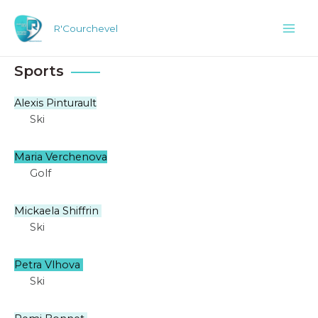
Aller
au
R'Courchevel
Mai
contenu
Men
Sports
Alexis Pinturault
Ski
Maria Verchenova
Golf
Mickaela Shiffrin
Ski
Petra Vlhova
Ski