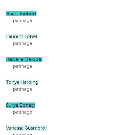
Brian Joubert
patinage
Laurent Tobel
patinage
Isabelle Delobel
patinage
Tonya Harding
patinage
Surya Bonaly
patinage
Vanessa Gusmeroli