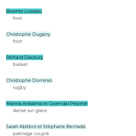
Bixente Lizarazu
foot
Christophe Dugarry
foot
Richard Dacoury
basket
Christophe Dominici
rugby
Marina Anissima et Gwendal Peizerat
danse sur glace
Sarah Abitbol et Stéphane Bernadis
patinage couple