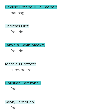
Gevrise Emane Julie Cagnon
patinage
Thomas Diet
free rid
Jamie & Gavin Mackay
free ride
Mathieu Bozzeto
snowboard
Christian Carembeu
foot
Sabry Lamouchi
foot