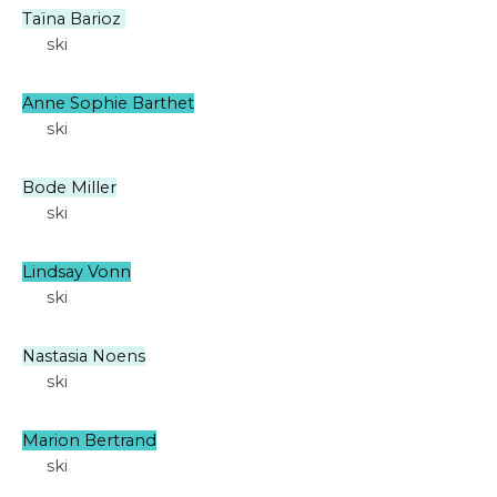
Taïna Barioz
ski
Anne Sophie Barthet
ski
Bode Miller
ski
Lindsay Vonn
ski
Nastasia Noens
ski
Marion Bertrand
ski