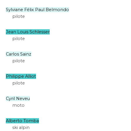
Sylviane Félix Paul Belmondo
pilote
Jean Louis Schlesser
pilote
Carlos Sainz
pilote
Philippe Alliot
pilote
Cyril Neveu
moto
Alberto Tomba
ski alpin