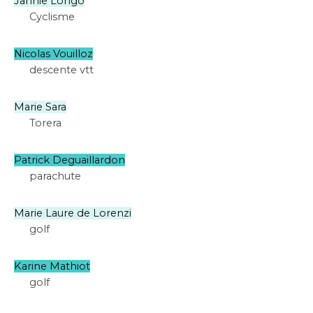
Jannie Longo
Cyclisme
Nicolas Vouilloz
descente vtt
Marie Sara
Torera
Patrick Deguaillardon
parachute
Marie Laure de Lorenzi
golf
Karine Mathiot
golf