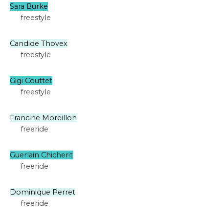
Sara Burke
freestyle
Candide Thovex
freestyle
Gigi Couttet
freestyle
Francine Moreillon
freeride
Guerlain Chicherit
freeride
Dominique Perret
freeride