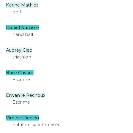
Karine Mathiot
golf
Daniel Narcisse
hand ball
Audrey Cleo
triathlon
Brice Guyard
Escrime
Erwan le Pechoux
Escrime
Virginie Dedieu
natation synchronisée