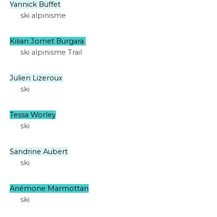
Yannick Buffet
ski alpinisme
Kilian Jornet Burgara
ski alpinisme Trail
Julien Lizeroux
ski
Tessa Worley
ski
Sandrine Aubert
ski
Anémone Marmottan
ski