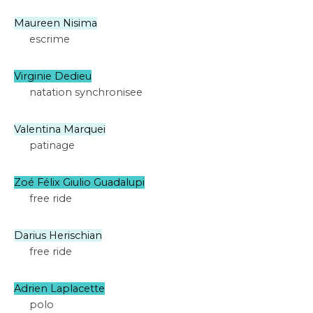
Maureen Nisima
escrime
Virginie Dedieu
natation synchronisee
Valentina Marquei
patinage
Zoé Félix Giulio Guadalupi
free ride
Darius Herischian
free ride
Adrien Laplacette
polo