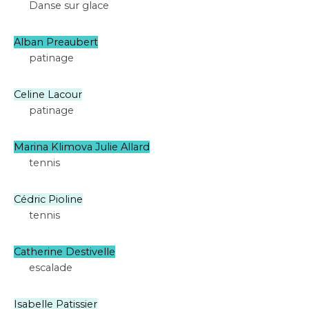
Danse sur glace
Alban Preaubert
patinage
Celine Lacour
patinage
Marina Klimova Julie Allard
tennis
Cédric Pioline
tennis
Catherine Destivelle
escalade
Isabelle Patissier