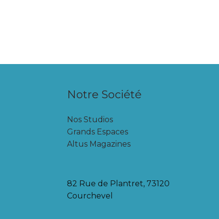
Notre Société
Nos Studios
Grands Espaces
Altus Magazines
82 Rue de Plantret, 73120
Courchevel