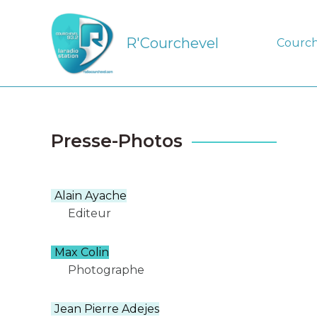
Aller
au
R'Courchevel
Courch
contenu
Presse-Photos
Alain Ayache
Editeur
Max Colin
Photographe
Jean Pierre Adejes