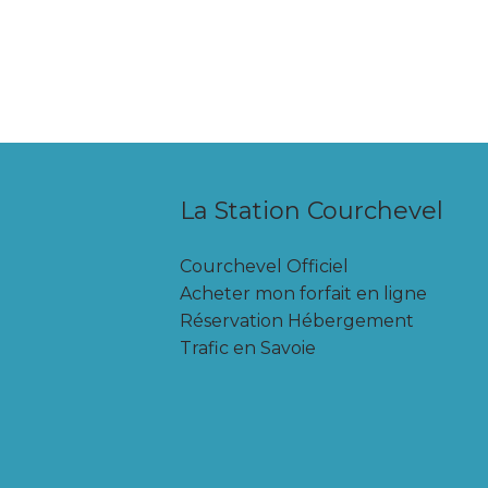
La Station Courchevel
Courchevel Officiel
Acheter mon forfait en ligne
Réservation Hébergement
Trafic en Savoie